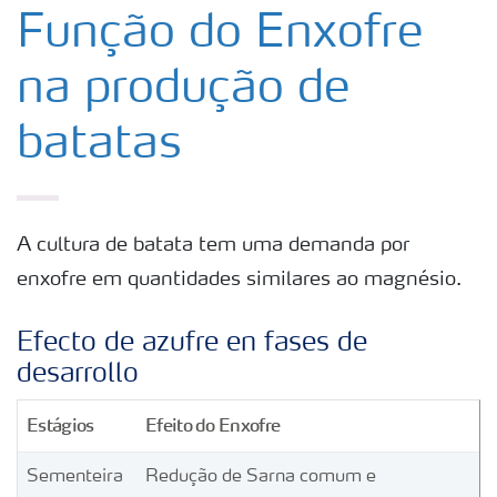
Produtos
Função do Enxofre
na produção de
Ferramentas
batatas
Armazenamento e manuseio de fertilizantes
Culturas
A cultura de batata tem uma demanda por
enxofre em quantidades similares ao magnésio.
Distribuidores
Efecto de azufre en fases de
Deficiências
desarrollo
Estágios
Efeito do Enxofre
Sementeira
Redução de Sarna comum e