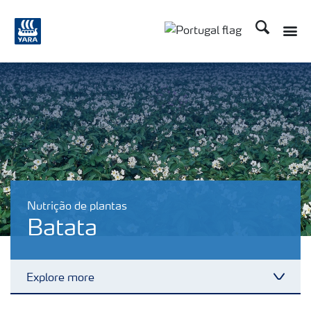
Procurar
Toggle
Toggle country langu
Nutrição de plantas
Batata
Explore more
Toggl