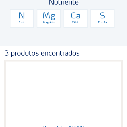
Nutriente
N
Mg
Ca
S
Azoto
Magnésio
Cálcio
Enxofre
3 produtos encontrados