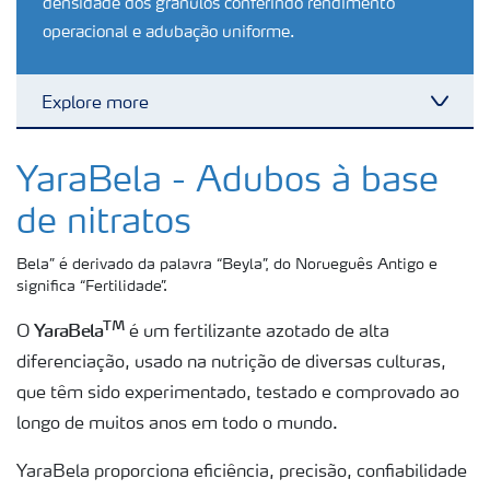
densidade dos grânulos conferindo rendimento
operacional e adubação uniforme.
Explore more
Toggl
Produtos
YaraBela - Adubos à base
de nitratos
Ferramentas
Bela” é derivado da palavra “Beyla”, do Norueguês Antigo e
significa “Fertilidade”.
Armazenamento e manuseio de fertilizantes
TM
YaraBela
O
é um fertilizante azotado de alta
diferenciação, usado na nutrição de diversas culturas,
Culturas
que têm sido experimentado, testado e comprovado ao
longo de muitos anos em todo o mundo.
Distribuidores
YaraBela proporciona eficiência, precisão, confiabilidade