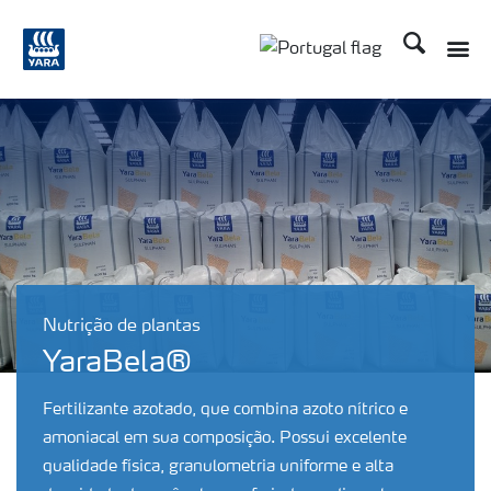
Procurar
Toggle
Toggle country langu
Nutrição de plantas
YaraBela®
Fertilizante azotado, que combina azoto nítrico e
amoniacal em sua composição. Possui excelente
qualidade física, granulometria uniforme e alta