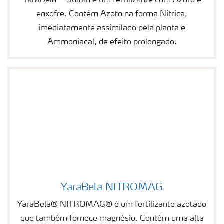
YaraBela™ Sulfan é um fertilizante com Azoto e
enxofre. Contém Azoto na forma Nítrica,
imediatamente assimilado pela planta e
Ammoniacal, de efeito prolongado.
YaraBela NITROMAG
Image of YaraBela NITROMAG
YaraBela® NITROMAG® é um fertilizante azotado
que também fornece magnésio. Contém uma alta