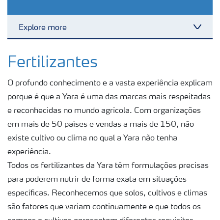
Explore more
Toggl
Produtos
Fertilizantes
O profundo conhecimento e a vasta experiência explicam
Ferramentas
porque é que a Yara é uma das marcas mais respeitadas
e reconhecidas no mundo agrícola. Com organizações
Armazenamento e manuseio de fertilizantes
em mais de 50 países e vendas a mais de 150, não
existe cultivo ou clima no qual a Yara não tenha
Culturas
experiência.
Todos os fertilizantes da Yara têm formulações precisas
para poderem nutrir de forma exata em situações
Distribuidores
específicas. Reconhecemos que solos, cultivos e climas
são fatores que variam continuamente e que todos os
Deficiências