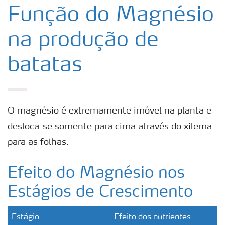
Produtos
Função do Magnésio
na produção de
Ferramentas
batatas
Armazenamento e manuseio de fertilizantes
Culturas
O magnésio é extremamente imóvel na planta e
desloca-se somente para cima através do xilema
Distribuidores
para as folhas.
Deficiências
Efeito do Magnésio nos
Estágios de Crescimento
Estágio
Efeito dos nutrientes