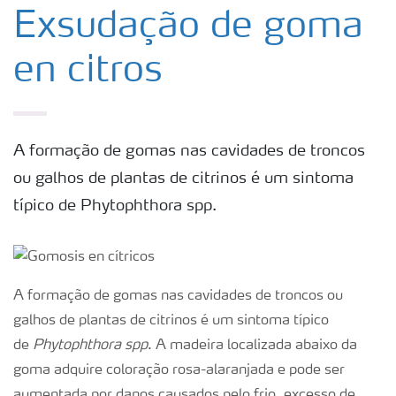
Produtos
Exsudação de goma
en citros
Ferramentas
Armazenamento e manuseio de fertilizantes
A formação de gomas nas cavidades de troncos
ou galhos de plantas de citrinos é um sintoma
Culturas
típico de Phytophthora spp.
Distribuidores
Deficiências
A formação de gomas nas cavidades de troncos ou
galhos de plantas de citrinos é um sintoma típico
de
Phytophthora spp
. A madeira localizada abaixo da
goma adquire coloração rosa-alaranjada e pode ser
aumentada por danos causados pelo frio, excesso de