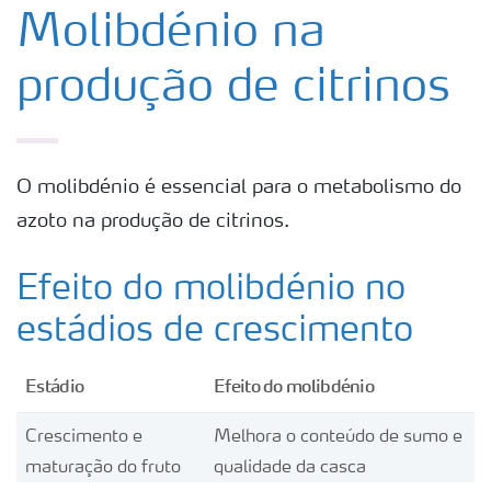
Produtos
Molibdénio na
produção de citrinos
Ferramentas
Armazenamento e manuseio de fertilizantes
O molibdénio é essencial para o metabolismo do
azoto na produção de citrinos.
Culturas
Efeito do molibdénio no
Distribuidores
estádios de crescimento
Deficiências
Estádio
Efeito do molibdénio
Crescimento e
Melhora o conteúdo de sumo e
maturação do fruto
qualidade da casca