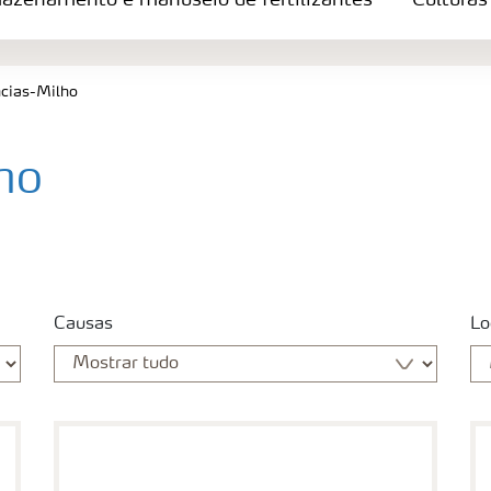
azenamento e manuseio de fertilizantes
Culturas
tes
ncias-Milho
ho
Causas
Lo