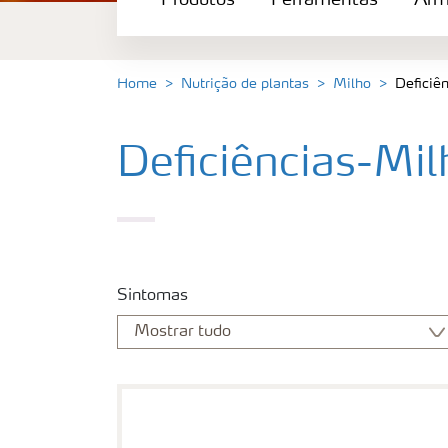
Produtos
Ferramentas
Arm
Ferramentas
Armazenamento e manuseio de fertilizan
Home
Nutrição de plantas
Milho
Deficiê
Culturas
Deficiências-Mil
Distribuidores
Deficiências
Sintomas