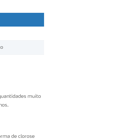
to
quantidades muito
nos.
orma de clorose