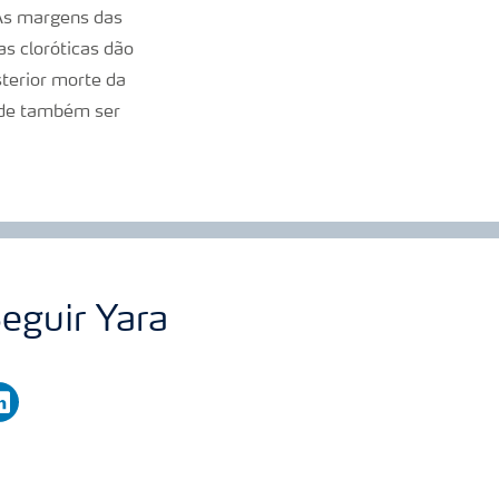
As margens das
s cloróticas dão
terior morte da
pode também ser
eguir Yara
nkedin