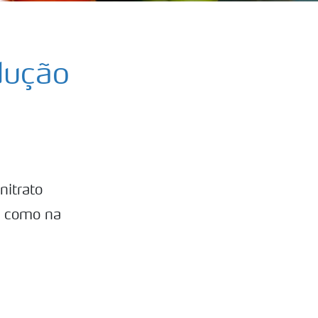
dução
nitrato
m como na