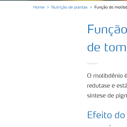
Home
Nutrição de plantas
Função do molibd
Função
de tom
O molibdênio é
redutase e est
síntese de pigm
Efeito do