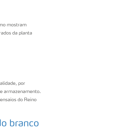
como mostram
irados da planta
alidade, por
ão e armazenamento.
ensaios do Reino
do branco