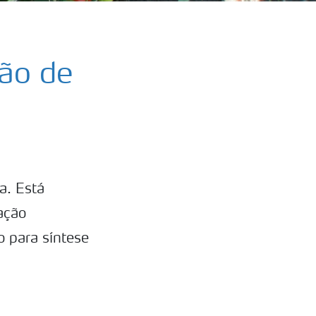
ão de
a. Está
ação
o para síntese