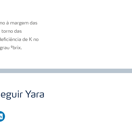
imo à margem das
 torno das
ficiência de K no
rau ºbrix.
eguir Yara
nkedin