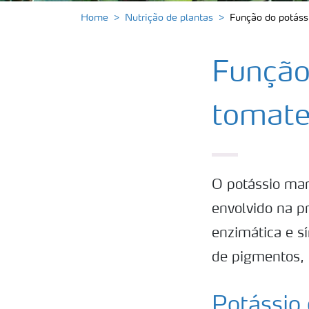
Home
Nutrição de plantas
Função do potáss
Função
tomat
O potássio man
envolvido na p
enzimática e s
de pigmentos, 
Potássio 