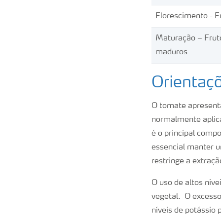
Florescimento - F
Maturação – Frut
maduros
Orientaçõ
O tomate apresenta
normalmente aplica
é o principal comp
essencial manter u
restringe a extraçã
O uso de altos nív
vegetal. O excesso 
níveis de potássio