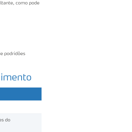
ultante, como pode
de podridões
cimento
es do