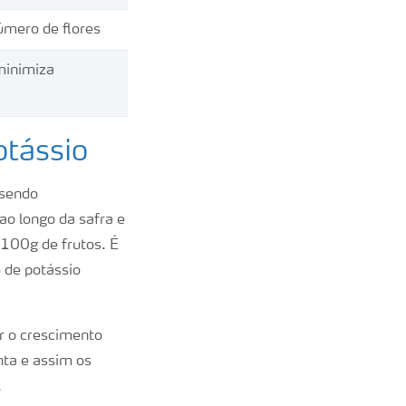
mero de flores
 minimiza
otássio
 sendo
ao longo da safra e
 100g de frutos. É
 de potássio
er o crescimento
nta e assim os
.