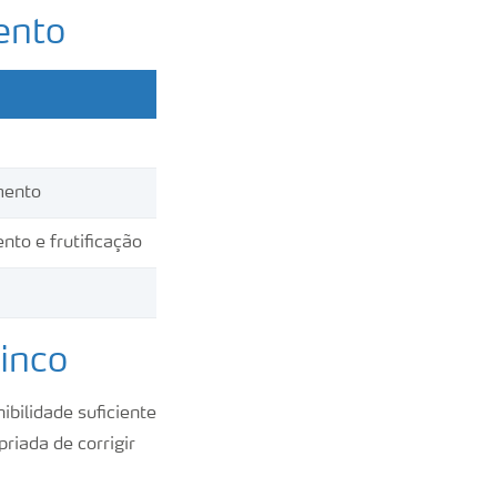
ento
mento
to e frutificação
inco
ibilidade suficiente
riada de corrigir