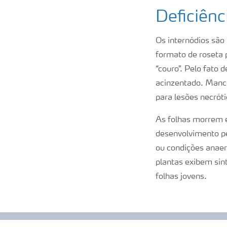
Deficiên
Os internódios são
formato de roseta 
“couro”. Pelo fato
acinzentado. Manch
para lesões necrót
As folhas morrem 
desenvolvimento p
ou condições anaer
plantas exibem sin
folhas jovens.