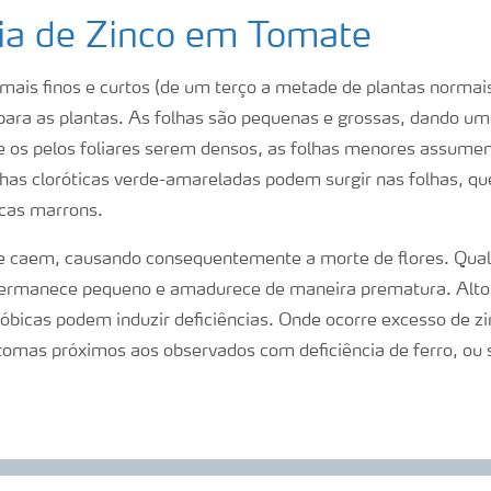
cia de Zinco em Tomate
 mais finos e curtos (de um terço a metade de plantas norma
para as plantas. As folhas são pequenas e grossas, dando um
 de os pelos foliares serem densos, as folhas menores assume
as cloróticas verde-amareladas podem surgir nas folhas, qu
icas marrons.
e caem, causando consequentemente a morte de flores. Qual
ermanece pequeno e amadurece de maneira prematura. Altos 
óbicas podem induzir deficiências. Onde ocorre excesso de zin
tomas próximos aos observados com deficiência de ferro, ou s