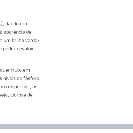
is), dando um
a aparência de
m um brilho verde-
e podem evoluir
quer fruto em
níveis de fósforo
co disponível, as
eja, clorose de