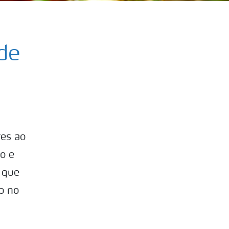
de
res ao
o e
 que
o no