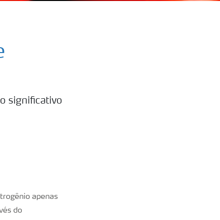
e
 significativo
nitrogênio apenas
avés do