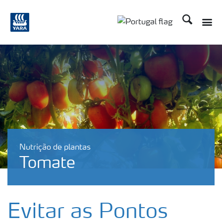
Procurar
Toggle
Toggle country langu
Nutrição de plantas
Tomate
Evitar as Pontos