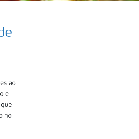
de
res ao
o e
 que
o no