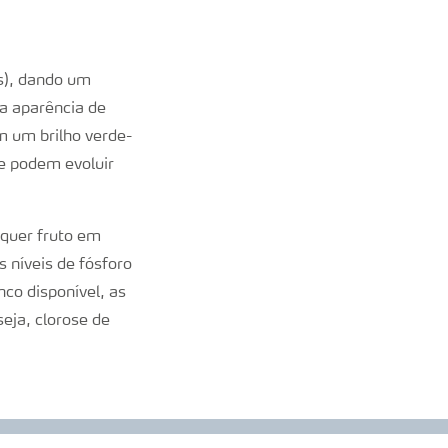
is), dando um
a aparência de
m um brilho verde-
e podem evoluir
quer fruto em
níveis de fósforo
co disponível, as
eja, clorose de