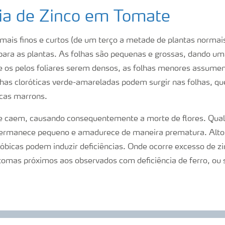
cia de Zinco em Tomate
 mais finos e curtos (de um terço a metade de plantas norma
para as plantas. As folhas são pequenas e grossas, dando um
 de os pelos foliares serem densos, as folhas menores assume
as cloróticas verde-amareladas podem surgir nas folhas, qu
icas marrons.
e caem, causando consequentemente a morte de flores. Qual
ermanece pequeno e amadurece de maneira prematura. Altos 
óbicas podem induzir deficiências. Onde ocorre excesso de zin
tomas próximos aos observados com deficiência de ferro, ou s