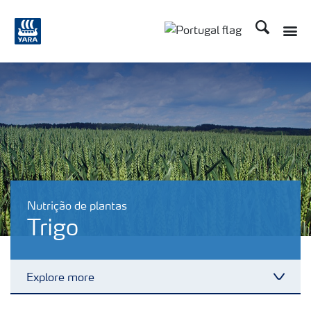
Procurar
Toggle
Toggle country langu
Nutrição de plantas
Trigo
Explore more
Toggl