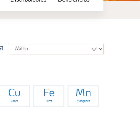
Distribuidores
Deficiências
ra
Cu
Fe
Mn
Cobre
Ferro
Manganês