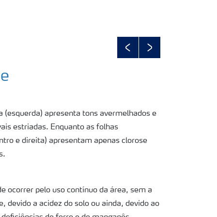
Previous
Next
se
a (esquerda) apresenta tons avermelhados e
ais estriadas. Enquanto as folhas
tro e direita) apresentam apenas clorose
s.
e ocorrer pelo uso contínuo da área, sem a
e, devido a acidez do solo ou ainda, devido ao