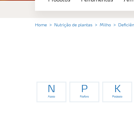
Produtos
Ferramentas
Arm
Ferramentas
Armazenamento e manuseio de fertilizan
Home
Nutrição de plantas
Milho
Deficiê
Culturas
Distribuidores
Deficiências
N
P
K
Azoto
Fósforo
Potássio