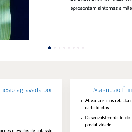
excesso de outras bases. As
apresentam sintomas simila
nésio agravada por
Magnésio É i
Ativar enzimas relacion
carboidratos
Desenvolvimento inicial
produtividade
ações elevadas de potássio