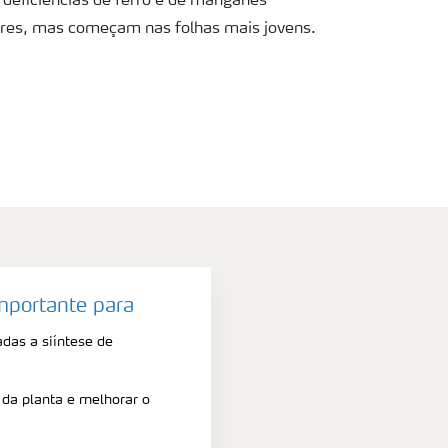
 deficiências de ferro e de manganês
res, mas começam nas folhas mais jovens.
mportante para
adas a siíntese de
 da planta e melhorar o