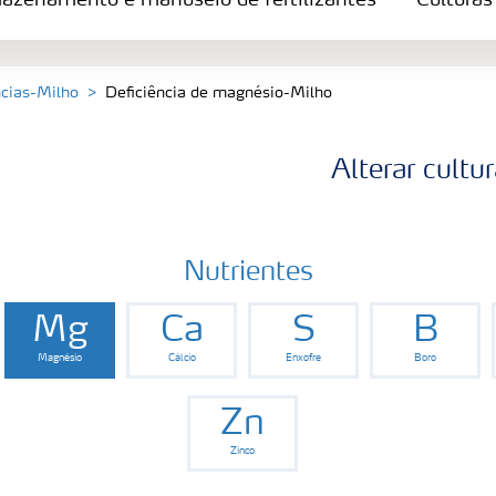
azenamento e manuseio de fertilizantes
Culturas
tes
ncias-Milho
Deficiência de magnésio-Milho
Alterar cultu
Nutrientes
Mg
Ca
S
B
Magnésio
Cálcio
Enxofre
Boro
Zn
Zinco