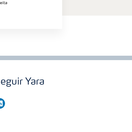
eita
eguir Yara
nkedin